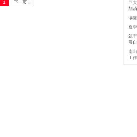
1
下一页 »
巨大
刻消
读懂
夏季
筑牢
展自
南山
工作