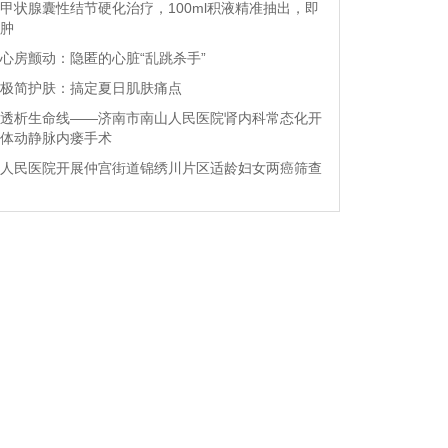
甲状腺囊性结节硬化治疗，100ml积液精准抽出，即
肿
心房颤动：隐匿的心脏“乱跳杀手”
极简护肤：搞定夏日肌肤痛点
透析生命线——济南市南山人民医院肾内科常态化开
体动静脉内瘘手术
人民医院开展仲宫街道锦绣川片区适龄妇女两癌筛查